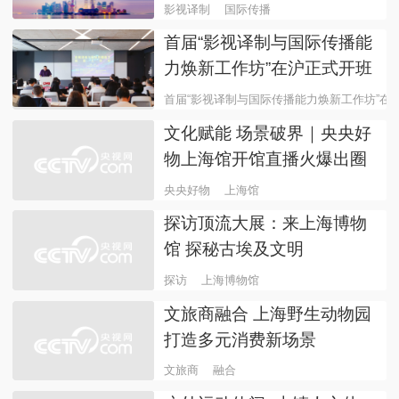
月29日18:00开播 端午好礼
限时秒杀
央央好物
上海馆
从云端雅集到幕后揭秘 总台
戏曲360°陪伴式带你赴“梅花
之约”
梅花奖
影视为桥 智译传声：首
届“影视译制与国际传播能力
焕新工作坊”在沪成功举办
影视译制
国际传播
首届“影视译制与国际传播能
力焕新工作坊”在沪正式开班
首届“影视译制与国际传播能力焕新工作坊”在
文化赋能 场景破界｜央央好
物上海馆开馆直播火爆出圈