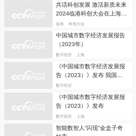
交流活动
上海传媒港科技乐园
青少年
思政大课丨传播时代声音，
开拓创新航程！复旦大学实
践教育基地落户总台上海总
上海总站
复旦大学
站
品匠心技艺 助文化传承 “上
海非遗走进国际传媒港”活动
启动
非遗
国际传媒港
共话科创发展 激活新质未来
2024临港科创大会在上海举
行
临港
科创大会
中国城市数字经济发展报告
（2023年）
数字经济
上海