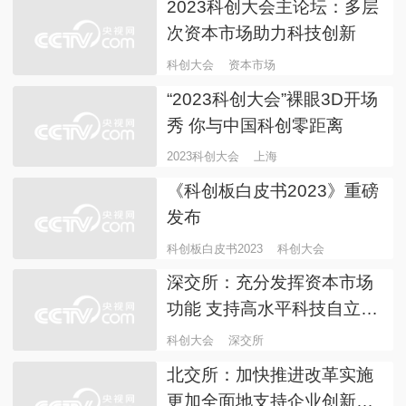
启动
科创中国行
融媒体活动
全力推动区域科创事业高质
量发展 上海徐汇区科技创新
推进大会顺利举办
上海
徐汇区
总台首个电竞自主赛事成功
签约 将落地上海
电竞
上海
2023科创大会主论坛：多层
次资本市场助力科技创新
科创大会
资本市场
“2023科创大会”裸眼3D开场
秀 你与中国科创零距离
2023科创大会
上海