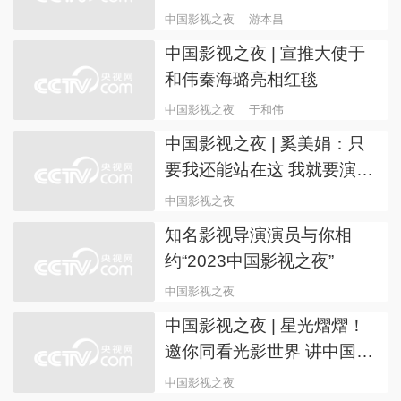
练现场“指导”尼格买提演戏
中国影视之夜
中国影视之夜 | 《红楼梦》
彩排：鞠萍对戏了解满分 倪
萍夹鸽子蛋“一波三折”
中国影视之夜
中国影视之夜 | 游本昌谈演
员: 首先做好人 才能做好演
员
中国影视之夜
游本昌
中国影视之夜 | 宣推大使于
和伟秦海璐亮相红毯
中国影视之夜
于和伟
中国影视之夜 | 奚美娟：只
要我还能站在这 我就要演下