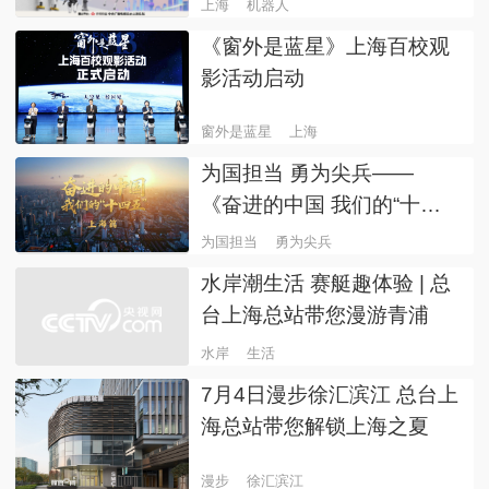
团”
上海
机器人
《窗外是蓝星》上海百校观
影活动启动
窗外是蓝星
上海
为国担当 勇为尖兵——
《奋进的中国 我们的“十四
五”》上海篇9月17日播出
为国担当
勇为尖兵
水岸潮生活 赛艇趣体验 | 总
台上海总站带您漫游青浦
水岸
生活
7月4日漫步徐汇滨江 总台上
海总站带您解锁上海之夏