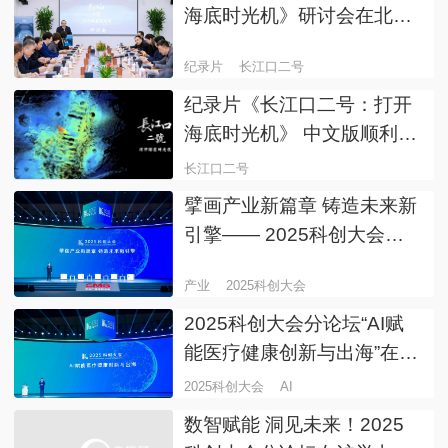
海底时光机》研讨会在北京
举行
纪录片
长江口二号
纪录片《长江口二号：打开
海底时光机》 中文版顺利播
出 大小屏反响热烈
长江口二号
擘画产业新篇章 铸造未来新
引擎—— 2025科创大会主
题分论坛在沪举行
产业
2025科创大会
2025科创大会分论坛“AI赋
能医疗健康创新与出海”在沪
举行
2025科创大会
AI
数智赋能 洞见未来！2025