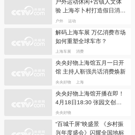
央央好物
上海馆
探访顶流大展：来上海博物
馆 探秘古埃及文明
探访
上海博物馆
文旅商融合 上海野生动物园
打造多元消费新场景
文旅商
融合
户外运动休闲+古镇人文体
验 上海岑卜村打造假日消费
新场景
户外
运动
解码上海车展 万亿消费市场
如何重塑全球车市？
上海车展
消费