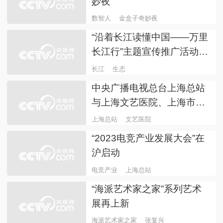
《中国城市数字经济发展报
告（2023）》发布 我国数
字经济规模超50万亿元！
数字经济
《中国城市数字经济发展报
告（2023）》发布
数字经济
上海
智能数智人“闪现”金盒子奇
妙夜
数智人
金盒子奇妙夜
“沿着长江读懂中国——万里
长江行”主题宣传推广活动在
上海圆满收官
长江
生态
中央广播电视总台上海总站
与上海文艺医院、上海市徐