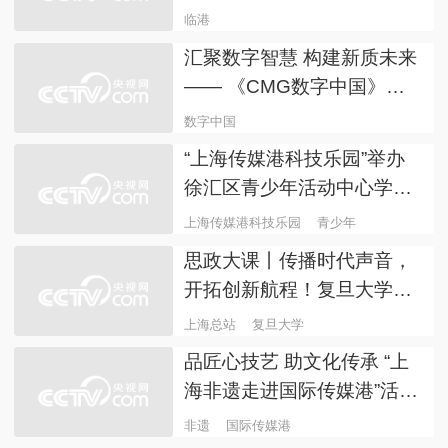
发展大会在上海举行
临港
人才发展大会
创新技术赋能 上海总站全力
讲好巴黎奥运会上海故事
奥运
上海总站
2024临港新片区高水平人才
发展大会即将举办
临港
汇聚数字智慧 构建新质未来
—— 《CMG数字中国》融
媒体节目正式上线
数字中国
“上海传媒港科技乐园”举办
徐汇区青少年活动中心学习