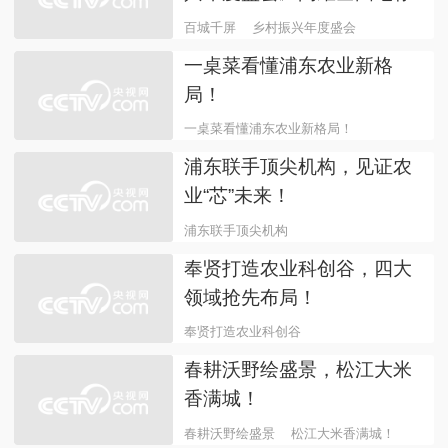
央央好物上海馆五月一日开
馆 主持人靳强共话消费焕新
央央好物
上海
央央好物上海馆开播在即！
4月18日18:30 张园文创首
次线上亮相
央央好物
“百城千屏”映盛景 《乡村振
兴年度盛会》闪耀全国地标
百城千屏
乡村振兴年度盛会
一桌菜看懂浦东农业新格
局！
一桌菜看懂浦东农业新格局！
浦东联手顶尖机构，见证农
业“芯”未来！