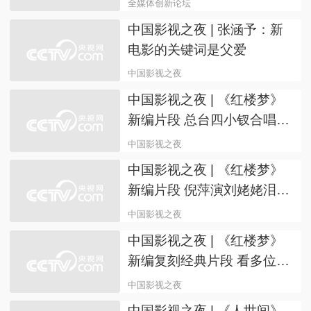
新论坛：向世界展示了合作
的力量
全球媒体创新论坛
第二届全球媒体创新论坛明
日启幕 亮点抢先看
全球媒体创新论坛
上海
第二届全球媒体创新论坛将
在沪启幕 300秒探寻“世界城
市”
全媒体创新论坛
中国影视之夜 | 张涵予：新
电影的关键词是父爱
中国影视之夜
中国影视之夜 | 《红楼梦》
新编片段 总台四小钗合唱
《枉凝眉》