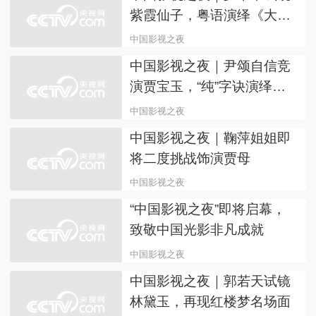
中国影视之夜 | 胡蝶挑战重
现《人世间》好大嫂，“我和
郝冬梅很相似”
中国影视之夜
中国影视之夜｜马凡舒自
荐，东北妹子欲演绎“凤辣
子”和紫霞仙子
中国影视之夜
中国影视之夜｜罗平章试镜
紫霞仙子，粤语演绎《大话
西游》名场面
中国影视之夜
中国影视之夜｜尹颂自信竞
演贾宝玉，“纯”字诀演绎经
典角色
中国影视之夜
中国影视之夜｜鞠萍姐姐即