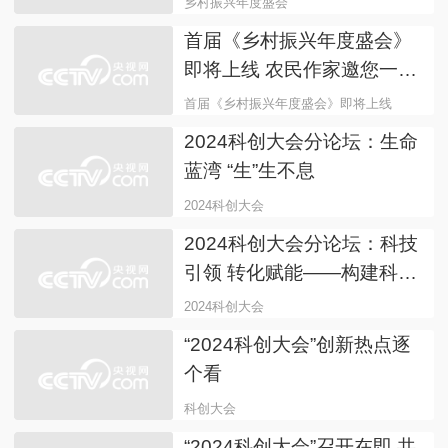
之约
上海
乡村振兴
源自上海的高强度自发光植
物即将现身首届《乡村振兴
年度盛会》
源自上海的高强度自发光植物即将现身首届《
关注首届《乡村振兴年度盛
会》工地与田野上传来的古
筝声
乡村振兴年度盛会
首届《乡村振兴年度盛会》
即将上线 农民作家邀您一起
见证
首届《乡村振兴年度盛会》即将上线
农民作
2024科创大会分论坛：生命
蓝湾 “生”生不息
2024科创大会