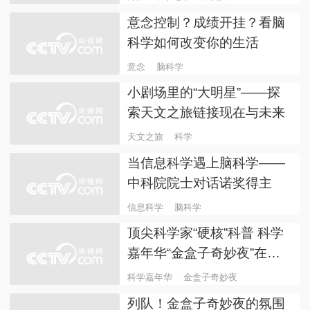
汇区牙病防治所举办合作签
上海总站
文艺医院
约活动
“2023电竞产业发展大会”在
沪启动
电竞产业
上海总站
“海派艺术家之家”系列艺术
展再上新
海派艺术家之家
张复兴
意念控制？成绩开挂？看脑
科学如何改变你的生活
意念
脑科学
小剧场里的“大明星”——探
索天文之旅链接现在与未来
天文之旅
科学