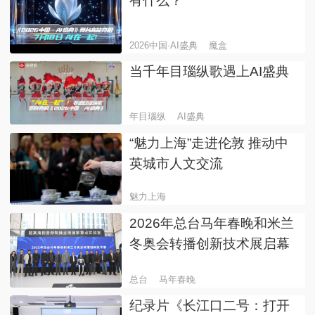
有什么？
2026中国·AI盛典
魔盒
当千年目瑙纵歌遇上AI盛典
年目瑙纵
AI盛典
“魅力上海”走进伦敦 推动中
英城市人文交流
魅力上海
2026年总台马年春晚和米兰
冬奥会转播创新技术展启幕
总台
马年春晚
纪录片《长江口二号：打开