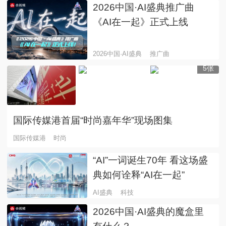
2026中国·AI盛典推广曲
《AI在一起》正式上线
2026中国·AI盛典
推广曲
5张
国际传媒港首届“时尚嘉年华”现场图集
国际传媒港
时尚
“AI”一词诞生70年 看这场盛
典如何诠释“AI在一起”
AI盛典
科技
2026中国·AI盛典的魔盒里