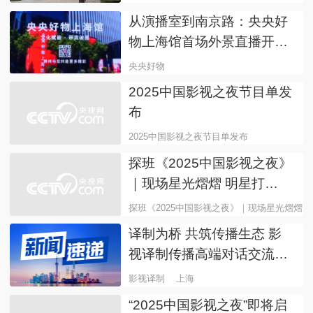
漫步
徐汇滨江
从演播室到南京路：央央好
物上海馆首场外景直播开启
消费新体验
央央好物
2025中国影视之夜节目单发
布
2025中国影视之夜节目单发布
探班《2025中国影视之夜》
｜现场星光熠熠 明星打
卡“戏曲快闪区”
探班《2025中国影视之夜》｜现场星光熠熠
译制为桥 共筑传播生态 影
视译制传播高端对话交流会
在上海举行
影视译制
上海