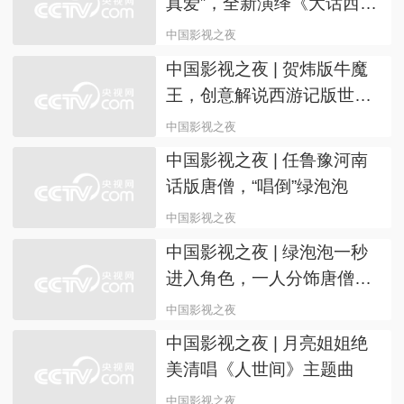
上海国际电影节“中国影视之
夜”成功举办 CMG融媒影城
启幕
中国影视之夜
中国影视之夜 | 王冰冰突破
自我，试戏凤辣子
中国影视之夜
中国影视之夜 | 梦桐现场“找
真爱”，全新演绎《大话西
游》名场面
中国影视之夜
中国影视之夜 | 贺炜版牛魔
王，创意解说西游记版世界
杯
中国影视之夜
中国影视之夜 | 任鲁豫河南